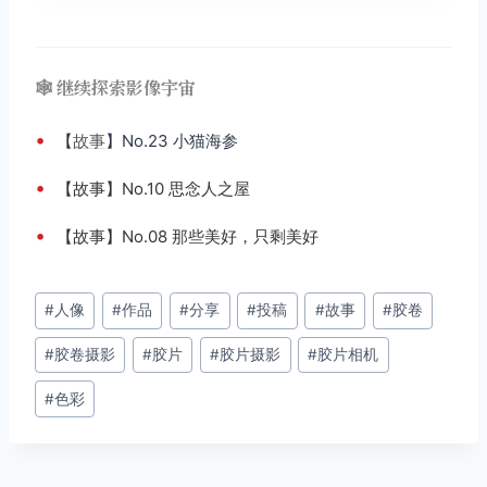
🕸️ 继续探索影像宇宙
•
【
故事
】No.23 小猫海参
•
【故事】No.10 思念人之屋
•
【故事】No.08 那些美好，只剩美好
文
#
人像
#
作品
#
分享
#
投稿
#
故事
#
胶卷
章
#
胶卷摄影
#
胶片
#
胶片摄影
#
胶片相机
标
签：
#
色彩