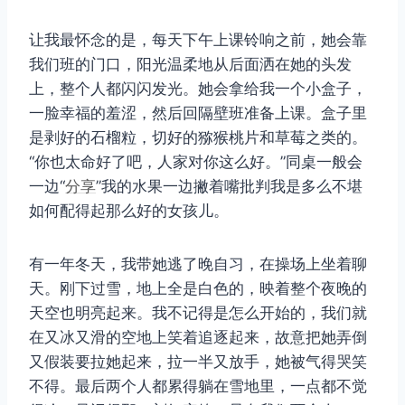
让我最怀念的是，每天下午上课铃响之前，她会靠
我们班的门口，阳光温柔地从后面洒在她的头发
上，整个人都闪闪发光。她会拿给我一个小盒子，
一脸幸福的羞涩，然后回隔壁班准备上课。盒子里
是剥好的石榴粒，切好的猕猴桃片和草莓之类的。
“你也太命好了吧，人家对你这么好。”同桌一般会
一边“
分享
”我的水果一边撇着嘴批判我是多么不堪
如何配得起那么好的女孩儿。
有一年冬天，我带她逃了晚自习，在操场上坐着聊
天。刚下过雪，地上全是白色的，映着整个夜晚的
天空也明亮起来。我不记得是怎么开始的，我们就
在又冰又滑的空地上笑着追逐起来，故意把她弄倒
又假装要拉她起来，拉一半又放手，她被气得哭笑
不得。最后两个人都累得躺在雪地里，一点都不觉