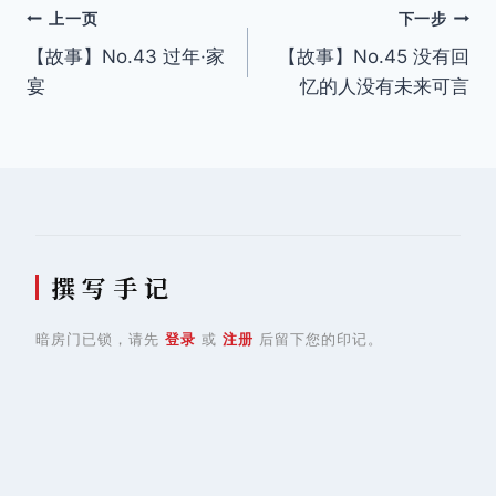
文
上一页
下一步
【故事】No.43 过年·家
【故事】No.45 没有回
章
宴
忆的人没有未来可言
导
航
撰 写 手 记
暗房门已锁，请先
登录
或
注册
后留下您的印记。