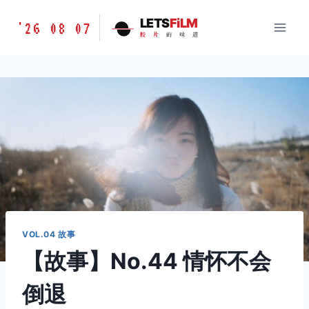
跳
胶
LETS
FiLM
'26 08 07
到
胶
片
的
味
道
片
内
的
容
味
道
LETSFILM
VOL.04 故事
【故事】No.44 情怀不会
倒退