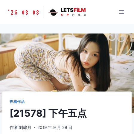
跳
胶
LETS
FiLM
'26 08 08
到
胶
片
的
味
道
片
内
的
容
味
道
LETSFILM
投稿作品
[21578] 下午五点
作者
刘肆月
2019 年 9 月 29 日