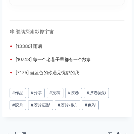
🕸️ 继续探索影像宇宙
•
[13380] 雨后
•
[10743] 每一个老巷子里都有一个故事
•
[7175] 当蓝色的你遇见忧郁的我
文
#
作品
#
分享
#
投稿
#
胶卷
#
胶卷摄影
章
#
胶片
#
胶片摄影
#
胶片相机
#
色彩
标
签：