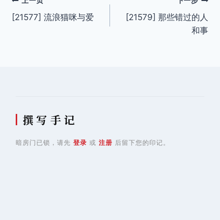
文
上一页
下一步
[21577] 流浪猫咪与爱
[21579] 那些错过的人
章
和事
导
航
撰 写 手 记
暗房门已锁，请先
登录
或
注册
后留下您的印记。