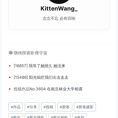
KittenWang_
念念不忘 必有回响
🕸️ 继续探索影像宇宙
•
[16857] 我等了她很久 她没来
•
[15486] 阳光灿烂我们出去走走
•
投稿
作品
No.3604 在南京林业大学相遇
文
#
作品
#
分享
#
投稿
#
胶卷
#
胶卷摄影
章
#
胶片
#
胶片摄影
#
胶片相机
#
色彩