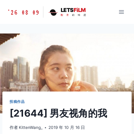
跳
胶
LETS
FiLM
'26 08 09
到
胶
片
的
味
道
片
内
的
容
味
道
LETSFILM
投稿作品
[21644] 男友视角的我
作者
KittenWang_
2019 年 10 月 16 日