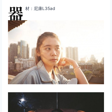
器
材：尼康L35ad