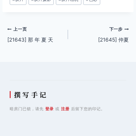
标
签：
文
上一页
下一步
[21643] 那 年 夏 天
[21645] 仲夏
章
导
航
撰 写 手 记
暗房门已锁，请先
登录
或
注册
后留下您的印记。