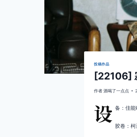
投稿作品
[22106
作者
酒喝了一点点
设
备：佳能k
胶卷：柯