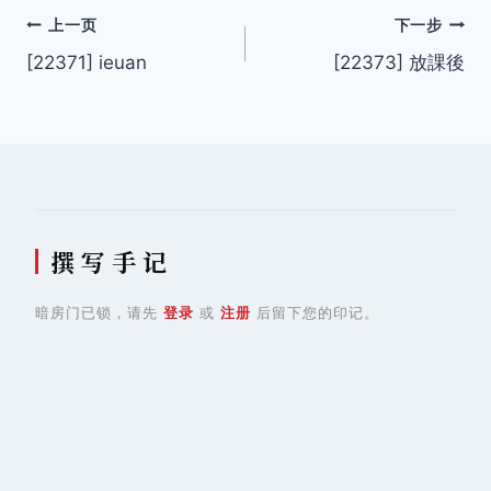
文
上一页
下一步
[22371] ieuan
[22373] 放課後
章
导
航
撰 写 手 记
暗房门已锁，请先
登录
或
注册
后留下您的印记。