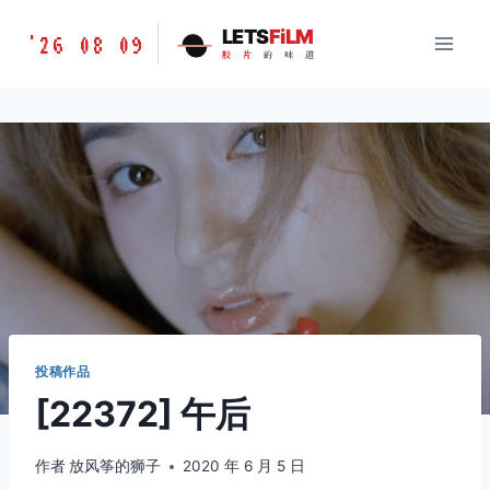
跳
胶
LETS
FiLM
'26 08 09
到
胶
片
的
味
道
片
内
的
容
味
道
LETSFILM
投稿作品
[22372] 午后
作者
放风筝的狮子
2020 年 6 月 5 日