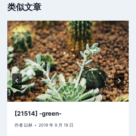
类似文章
[21514] -green-
作者
以林
2019 年 9 月 19 日