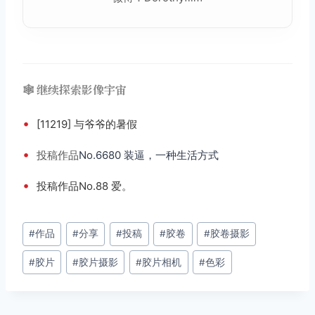
🕸️ 继续探索影像宇宙
•
[11219] 与爷爷的暑假
•
投稿
作品
No.6680 装逼，一种生活方式
•
投稿作品No.88 爱。
文
#
作品
#
分享
#
投稿
#
胶卷
#
胶卷摄影
章
#
胶片
#
胶片摄影
#
胶片相机
#
色彩
标
签：