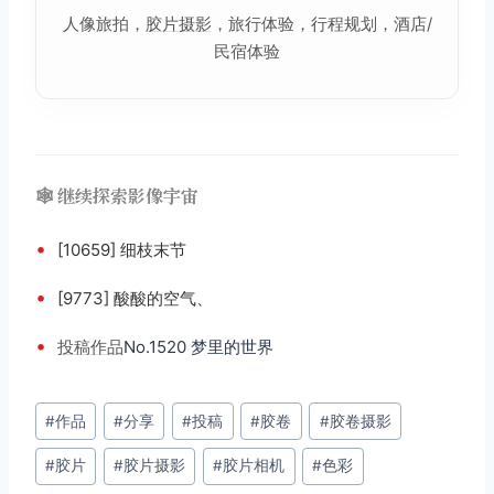
人像旅拍，
胶片摄影
，旅行体验，行程规划，酒店/
民宿体验
🕸️ 继续探索影像宇宙
•
[10659] 细枝末节
•
[9773] 酸酸的空气、
•
投稿
作品
No.1520 梦里的世界
文
#
作品
#
分享
#
投稿
#
胶卷
#
胶卷摄影
章
#
胶片
#
胶片摄影
#
胶片相机
#
色彩
标