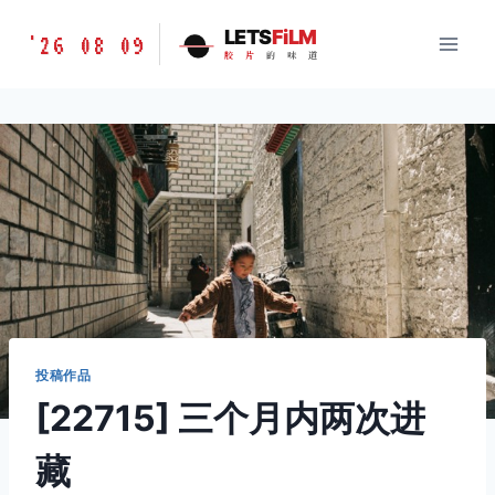
跳
胶
LETS
FiLM
'26 08 09
到
胶
片
的
味
道
片
内
的
容
味
道
LETSFILM
投稿作品
[22715] 三个月内两次进
藏