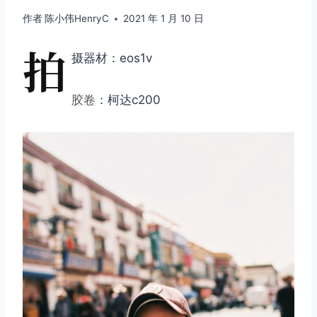
作者
陈小伟HenryC
2021 年 1 月 10 日
拍
摄器材：eos1v
胶卷
：柯达c200