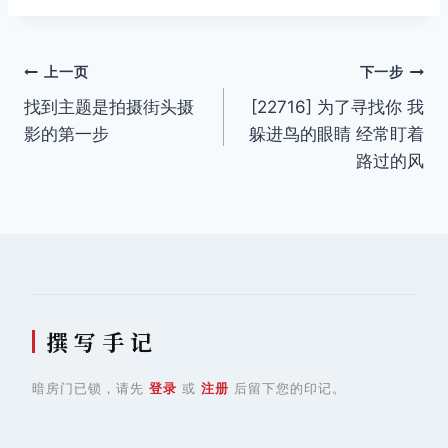
签：
文
上一页
下一步
找到主题是拍摄街头摄
[22716] 为了寻找你 我
章
影的第一步
躲进鸟的眼睛 经常盯着
导
路过的风
航
撰 写 手 记
暗房门已锁，请先
登录
或
注册
后留下您的印记。