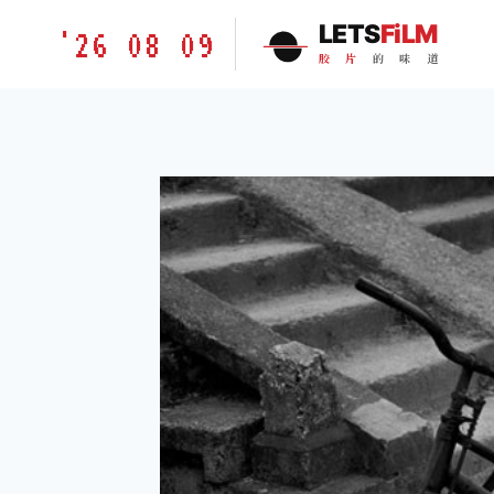
跳
胶
LETS
FiLM
'26 08 09
到
片
胶
片
的
味
道
内
的
容
味
道
LETSFILM