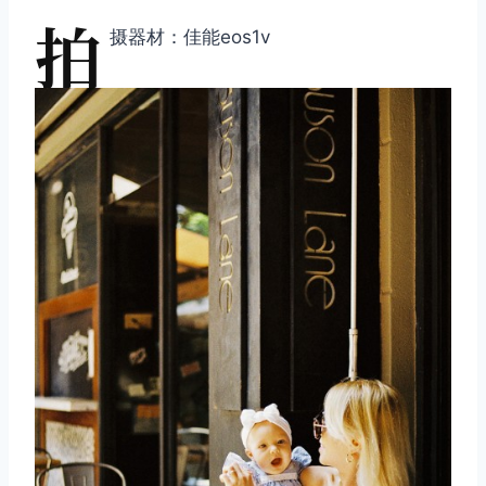
拍
摄器材：佳能eos1v