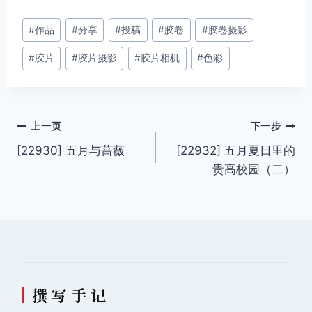
文
#
作品
#
分享
#
投稿
#
胶卷
#
胶卷摄影
章
#
胶片
#
胶片摄影
#
胶片相机
#
色彩
标
签：
文
上一页
下一步
[22930] 五月与蔷薇
[22932] 五月夏日里的
章
贵高校园（二）
导
航
撰 写 手 记