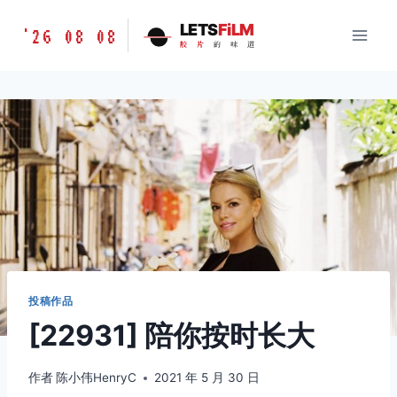
跳
胶
LETS
FiLM
'26 08 08
到
胶
片
的
味
道
片
内
的
容
味
道
LETSFILM
投稿作品
[22931] 陪你按时长大
作者
陈小伟HenryC
2021 年 5 月 30 日