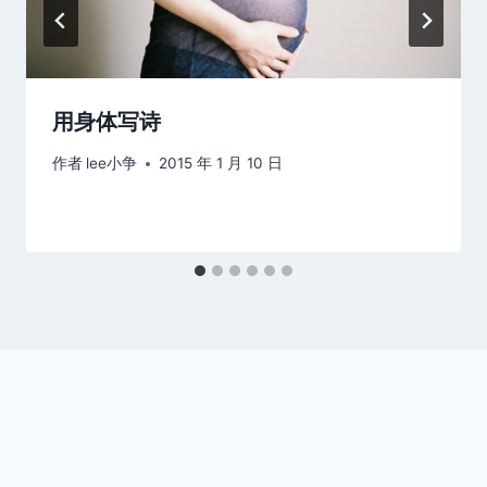
用身体写诗
作者
lee小争
2015 年 1 月 10 日