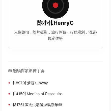
陈小伟HenryC
人像旅拍，
胶片摄影
，旅行体验，行程规划，酒店/
民宿体验
🕸️ 继续探索影像宇宙
•
[18979] 梦游subway
•
[14159] Medina of Essaouira
•
[8176] 萤火虫动漫游戏嘉年华