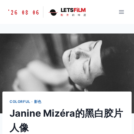
跳
胶
LETS
FiLM
'26 08 06
到
胶
片
的
味
道
片
内
的
容
味
道
LETSFILM
COLORFUL · 影色
Janine Mizéra的黑白胶片
人像