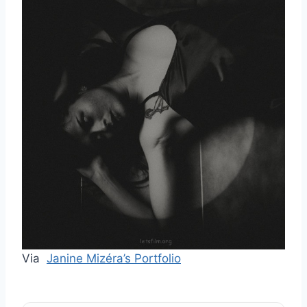
Via
Janine Mizéra’s Portfolio