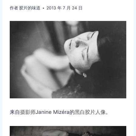
作者
胶片的味道
2013 年 7 月 24 日
来自
摄影师
Janine Mizéra的
黑白
胶片
人像
。