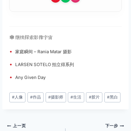
🕸️ 继续探索影像宇宙
•
家庭瞬间 – Rania Matar 摄影
•
LARSEN SOTELO 拍立得系列
•
Any Given Day
文
#
人像
#
作品
#
摄影师
#
生活
#
胶片
#
黑白
章
标
签：
文
上一页
下一步