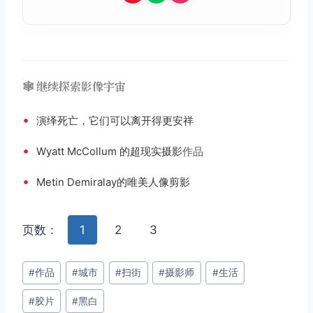
🕸️ 继续探索影像宇宙
•
演绎死亡，它们可以离开得更安祥
•
Wyatt McCollum 的超现实摄影
作品
•
Metin Demiralay的唯美人像剪影
页数：
1
2
3
文
#
作品
#
城市
#
扫街
#
摄影师
#
生活
章
#
胶片
#
黑白
标