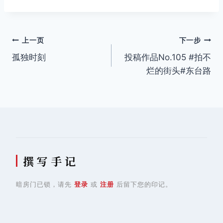
签：
文
上一页
下一步
孤独时刻
投稿作品No.105 #拍不
章
烂的街头#东台路
导
航
撰 写 手 记
暗房门已锁，请先
登录
或
注册
后留下您的印记。