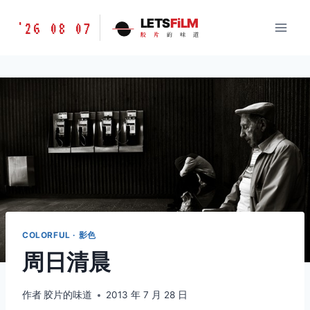
跳
胶
LETS
FiLM
'26 08 07
到
胶
片
的
味
道
片
内
的
容
味
道
LETSFILM
COLORFUL · 影色
周日清晨
作者
胶片的味道
2013 年 7 月 28 日