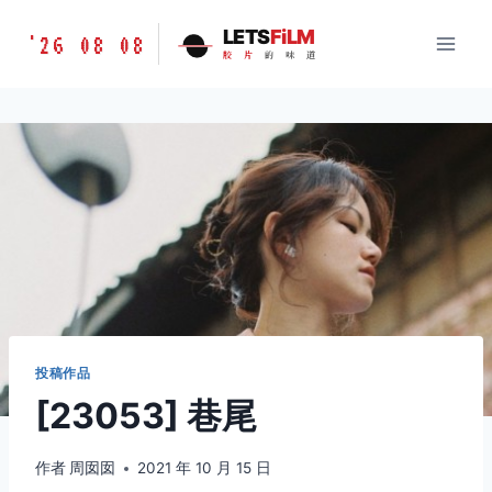
跳
胶
LETS
FiLM
'26 08 08
到
胶
片
的
味
道
片
内
的
容
味
道
LETSFILM
投稿作品
[23053] 巷尾
作者
周囡囡
2021 年 10 月 15 日