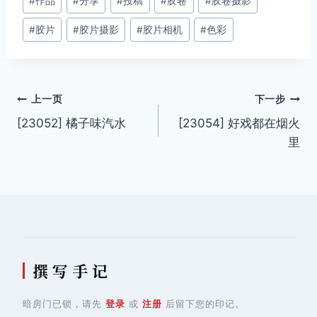
#
作品
#
分享
#
投稿
#
胶卷
#
胶卷摄影
章
#
胶片
#
胶片摄影
#
胶片相机
#
色彩
标
签：
文
上一页
下一步
[23052] 橘子味汽水
[23054] 好戏都在烟火
章
里
导
航
撰 写 手 记
暗房门已锁，请先
登录
或
注册
后留下您的印记。