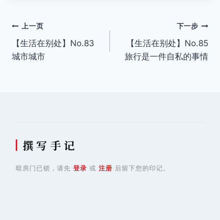
文
上一页
下一步
【生活在别处】No.83
【生活在别处】No.85
章
城市城市
旅行是一件自私的事情
导
航
撰 写 手 记
暗房门已锁，请先
登录
或
注册
后留下您的印记。