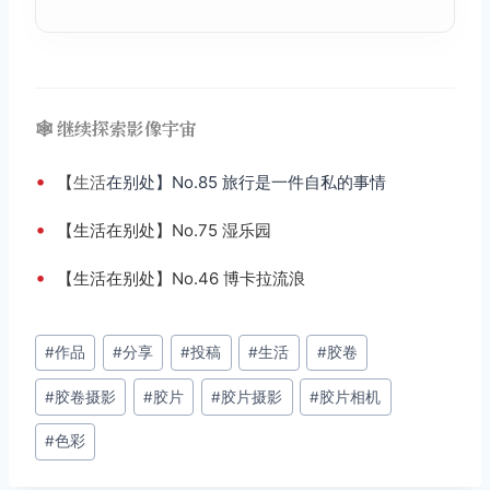
🕸️ 继续探索影像宇宙
•
【
生活
在别处】No.85 旅行是一件自私的事情
•
【生活在别处】No.75 湿乐园
•
【生活在别处】No.46 博卡拉流浪
文
#
作品
#
分享
#
投稿
#
生活
#
胶卷
章
#
胶卷摄影
#
胶片
#
胶片摄影
#
胶片相机
标
签：
#
色彩