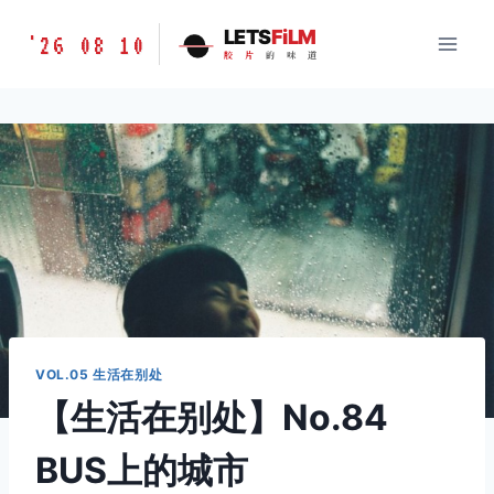
跳
胶
LETS
FiLM
'26 08 10
到
胶
片
的
味
道
片
内
的
容
味
道
LETSFILM
VOL.05 生活在别处
【生活在别处】No.84
BUS上的城市