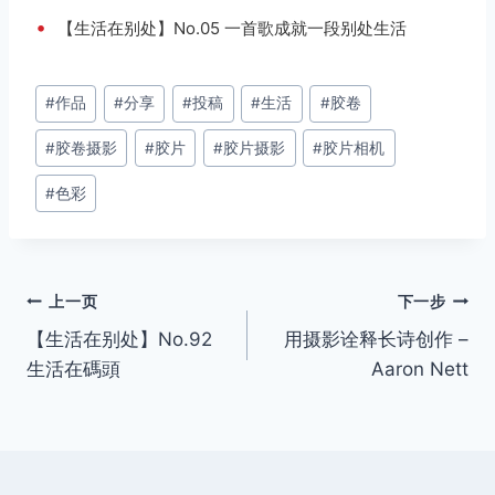
•
【生活在别处】No.05 一首歌成就一段别处生活
文
#
作品
#
分享
#
投稿
#
生活
#
胶卷
章
#
胶卷摄影
#
胶片
#
胶片摄影
#
胶片相机
标
签：
#
色彩
文
上一页
下一步
【生活在别处】No.92
用摄影诠释长诗创作 –
章
生活在碼頭
Aaron Nett
导
航