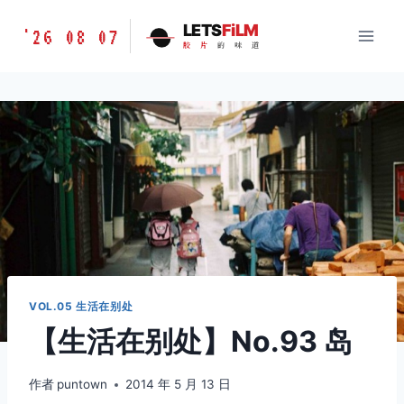
跳
胶
LETS
FiLM
'26 08 07
到
胶
片
的
味
道
片
内
的
容
味
道
LETSFILM
VOL.05 生活在别处
【生活在别处】No.93 岛
作者
puntown
2014 年 5 月 13 日