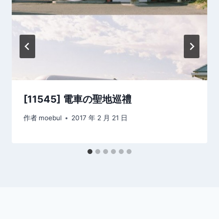
[11545] 電車の聖地巡禮
作者
moebul
2017 年 2 月 21 日