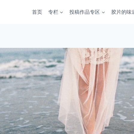
首页
专栏
投稿作品专区
胶片的味