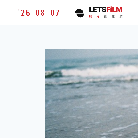
跳
胶
LETS
FiLM
'26 08 07
到
片
胶
片
的
味
道
内
的
容
味
道
LETSFILM