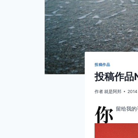
投稿作品
投稿作品N
作者
就是阿邦
2014
你
留给我的