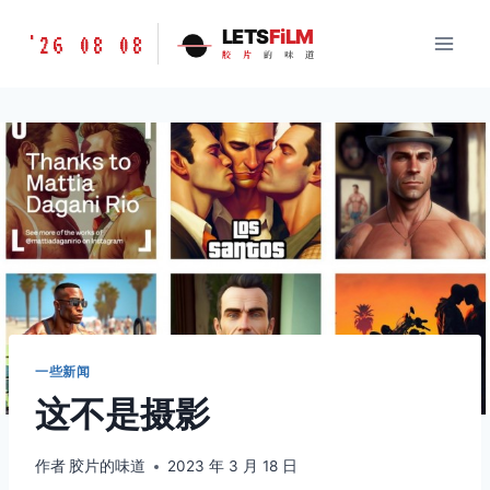
跳
胶
LETS
FiLM
'26 08 08
到
胶
片
的
味
道
片
内
的
容
味
道
LETSFILM
一些新闻
这不是摄影
作者
胶片的味道
2023 年 3 月 18 日