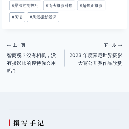
文
#
景深控制技巧
#
街头摄影对焦
#
超焦距摄影
章
#
阅读
#
风景摄影景深
标
签：
文
上一页
下一步
智商税？没有相机，没
2023 年度索尼世界摄影
章
有摄影师的模特你会用
大赛公开赛作品欣赏
导
吗？
航
撰 写 手 记