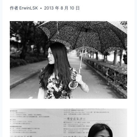
作者
ErwinLSK
2013 年 8 月 10 日