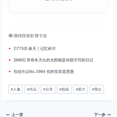
🕸️ 继续探索影像宇宙
•
[17750] 春天丨记忆碎片
•
[9965] 所有冬天出的太阳都是你阴天写的日记
•
投稿
作品
No.3984 你的笑容是恩惠
文
#
人像
#
作品
#
分享
#
投稿
#
胶片
#
黑白
章
标
签：
文
上一页
下一步