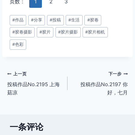
页数：
1
2
3
文
#
作品
#
分享
#
投稿
#
生活
#
胶卷
章
#
胶卷摄影
#
胶片
#
胶片摄影
#
胶片相机
标
签：
#
色彩
文
上一页
下一步
投稿作品No.2195 上海
投稿作品No.2197 你
章
菇凉
好，七月
导
航
一条评论