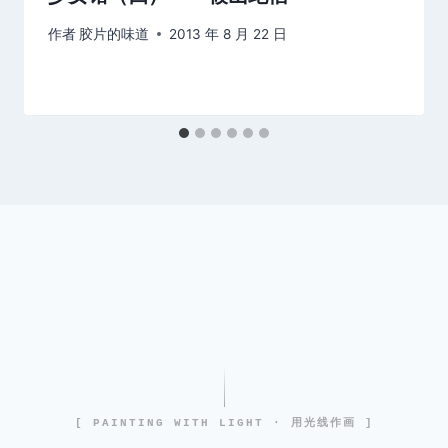
作者
胶片的味道
2013 年 8 月 22 日
[ PAINTING WITH LIGHT · 用光线作画 ]