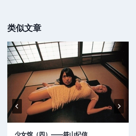
类似文章
少女馆（四）——筱山纪信