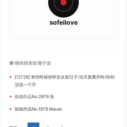
sofeilove
🕸️ 继续探索影像宇宙
•
[12729] 有些时候你怀念从前日子/当天真离开时/你却
没说一个字
•
投稿
作品
No.2879 魚
•
投稿作品No.1879 Macao