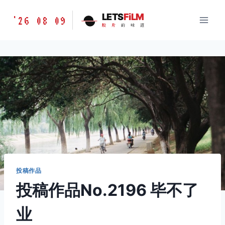
跳
胶
LETS
FiLM
'26 08 09
到
胶
片
的
味
道
片
内
的
容
味
道
LETSFILM
投稿作品
投稿作品No.2196 毕不了
业