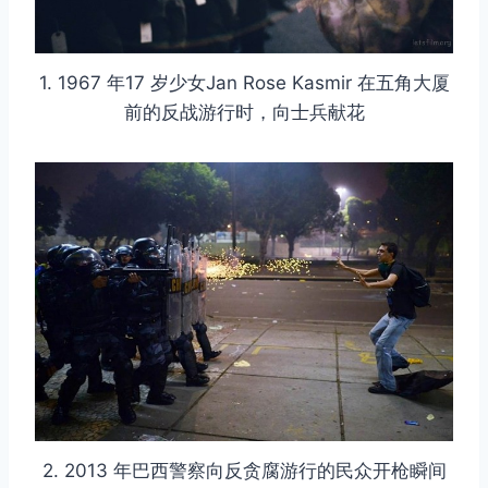
1. 1967 年17 岁少女Jan Rose Kasmir 在五角大厦
前的反战游行时，向士兵献花
2. 2013 年巴西警察向反贪腐游行的民众开枪瞬间