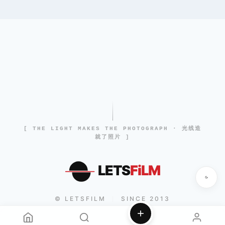
[ THE LIGHT MAKES THE PHOTOGRAPH · 光线造
就了照片 ]
LETS
FiLM
© LETSFILM
SINCE 2013
|