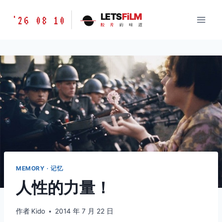
跳
胶
LETS
FiLM
'26 08 10
到
胶
片
的
味
道
片
内
的
容
味
道
LETSFILM
MEMORY · 记忆
人性的力量！
作者
Kido
2014 年 7 月 22 日