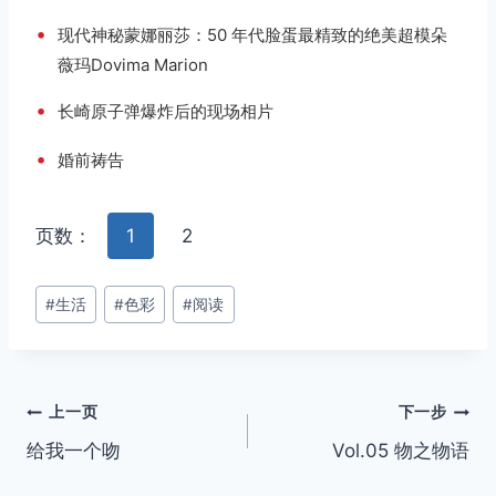
•
现代神秘蒙娜丽莎：50 年代脸蛋最精致的绝美超模朵
薇玛Dovima Marion
•
长崎原子弹爆炸后的现场相片
•
婚前祷告
页数：
1
2
文
#
生活
#
色彩
#
阅读
章
标
签：
文
上一页
下一步
给我一个吻
Vol.05 物之物语
章