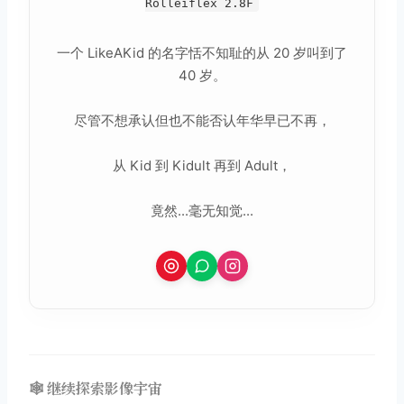
Rolleiflex 2.8F
一个 LikeAKid 的名字恬不知耻的从 20 岁叫到了
40 岁。
尽管不想承认但也不能否认年华早已不再，
从 Kid 到 Kidult 再到 Adult，
竟然...毫无知觉...
🕸️ 继续探索影像宇宙