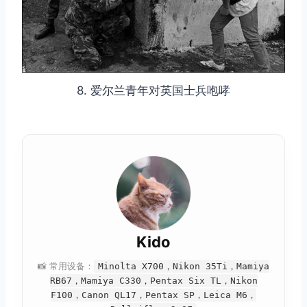
8. 爱尔兰青年对英国士兵咆哮
Kido
📸 常用设备：
Minolta X700，Nikon 35Ti，Mamiya
RB67，Mamiya C330，Pentax Six TL，Nikon
F100，Canon QL17，Pentax SP，Leica M6，