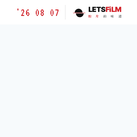
跳
胶
LETS
FiLM
'26 08 07
到
片
胶
片
的
味
道
内
的
容
味
道
LETSFILM