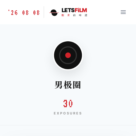
跳
胶
LETS
FiLM
'26 08 08
到
胶
片
的
味
道
片
内
的
容
味
道
LETSFILM
男极圈
30
EXPOSURES