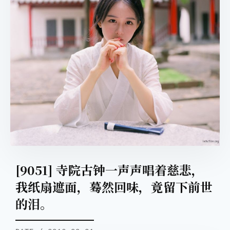
[9051] 寺院古钟一声声唱着慈悲，
我纸扇遮面，蓦然回味，竟留下前世
的泪。