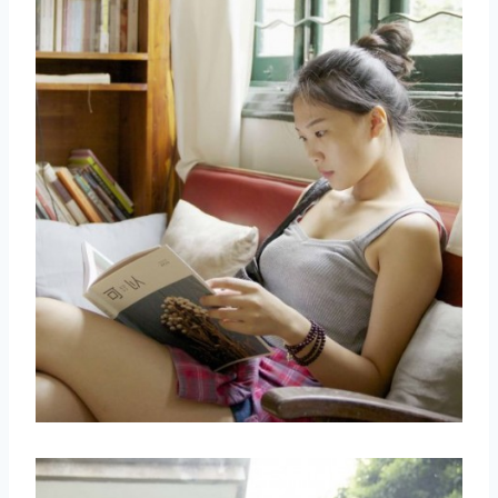
取消
搜索