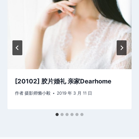
[20102] 胶片婚礼 亲家Dearhome
作者
摄影师懒小毅
2019 年 3 月 11 日