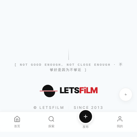
[ NOT GOOD ENOUGH, NOT CLOSE ENOUGH · 不
够好是因为不够近 ]
LETS
FiLM
© LETSFILM
SINCE 2013
|
首页
探索
我的
发布