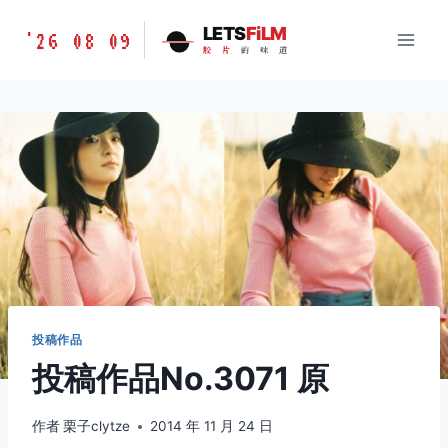
跳
胶
LETS
FiLM
'26 08 09
到
胶
片
的
味
道
片
内
的
容
味
道
LETSFILM
投稿作品
投稿作品No.3071 原
作者
栗子clytze
2014 年 11 月 24 日