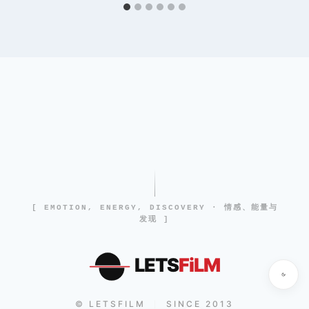
[ EMOTION, ENERGY, DISCOVERY · 情感、能量与
发现 ]
LETS
FiLM
© LETSFILM
SINCE 2013
|