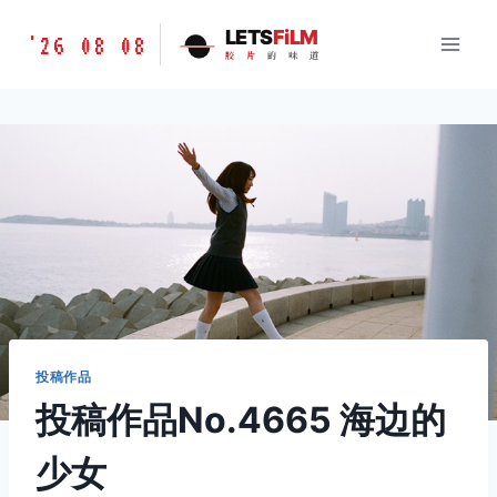
跳
胶
LETS
FiLM
'26 08 08
到
胶
片
的
味
道
片
内
的
容
味
道
LETSFILM
投稿作品
投稿作品No.4665 海边的
少女