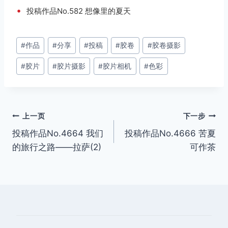
•
投稿作品No.582 想像里的夏天
文
#
作品
#
分享
#
投稿
#
胶卷
#
胶卷摄影
章
#
胶片
#
胶片摄影
#
胶片相机
#
色彩
标
签：
文
上一页
下一步
投稿作品No.4664 我们
投稿作品No.4666 苦夏
章
的旅行之路——拉萨(2)
可作茶
导
航