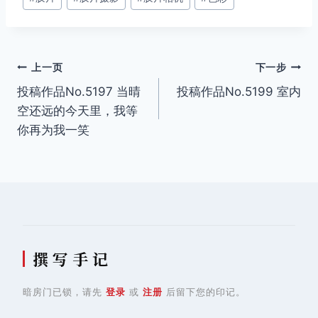
签：
文
上一页
下一步
投稿作品No.5197 当晴
投稿作品No.5199 室内
章
空还远的今天里，我等
导
你再为我一笑
航
撰 写 手 记
暗房门已锁，请先
登录
或
注册
后留下您的印记。