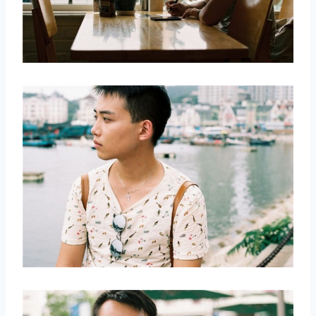
取消
搜索