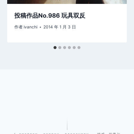
投稿作品No.986 玩具双反
作者
ivanchi
2014 年 1 月 3 日