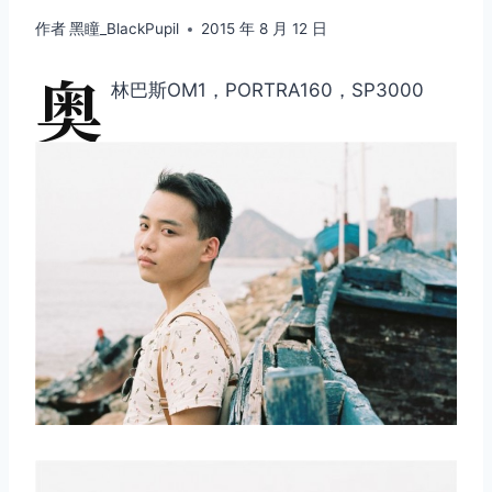
作者
黑瞳_BlackPupil
2015 年 8 月 12 日
奥
林巴斯OM1，PORTRA160，SP3000