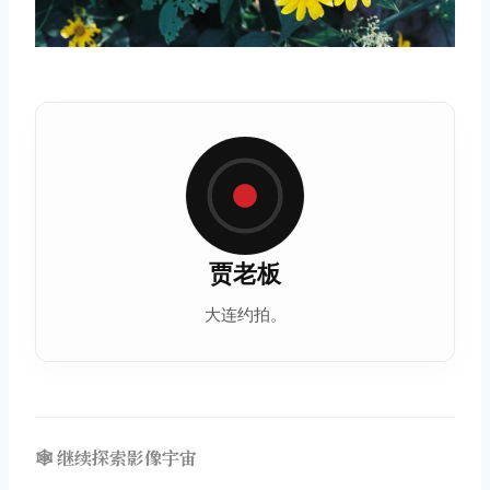
贾老板
大连约拍。
🕸️ 继续探索影像宇宙