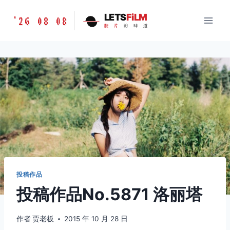
跳
胶
LETS
FiLM
'26 08 08
到
胶
片
的
味
道
片
内
的
容
味
道
LETSFILM
投稿作品
投稿作品No.5871 洛丽塔
作者
贾老板
2015 年 10 月 28 日