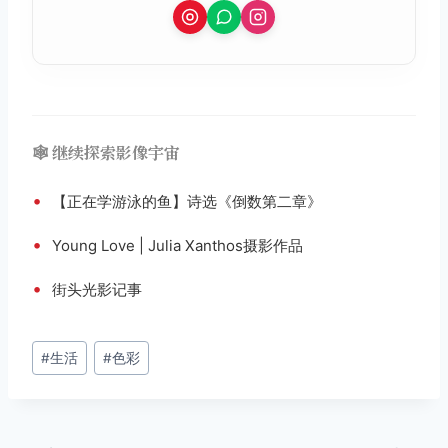
🕸️ 继续探索影像宇宙
•
【正在学游泳的鱼】诗选《倒数第二章》
•
Young Love | Julia Xanthos摄影作品
•
街头光影记事
文
#
生活
#
色彩
章
标
签：