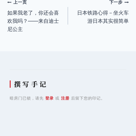
文
上一页
下一步
如果我老了，你还会喜
日本铁路心得－坐火车
章
欢我吗？——来自迪士
游日本其实很简单
导
尼公主
航
撰 写 手 记
暗房门已锁，请先
登录
或
注册
后留下您的印记。