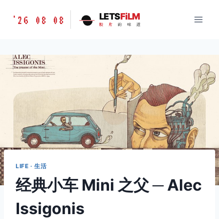
跳
胶
LETS
FiLM
'26 08 08
到
胶
片
的
味
道
片
内
的
容
味
道
LETSFILM
LIFE · 生活
经典小车 Mini 之父 ─ Alec
Issigonis