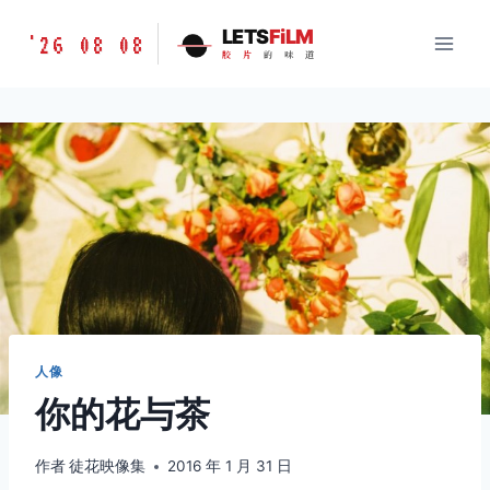
跳
胶
LETS
FiLM
'26 08 08
到
胶
片
的
味
道
片
内
的
容
味
道
LETSFILM
人像
你的花与茶
作者
徒花映像集
2016 年 1 月 31 日