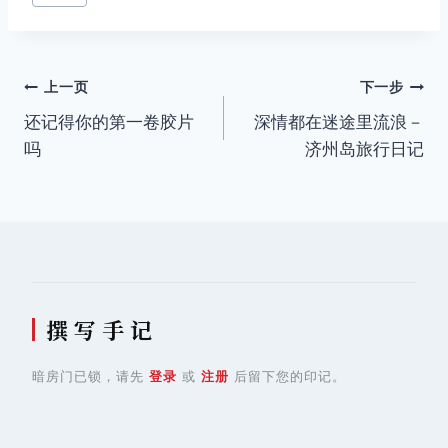
文
上一页
下一步
还记得你的第一卷胶片
深情都在迷途里流浪－
章
吗
济州岛旅行日记
导
航
撰 写 手 记
暗房门已锁，请先
登录
或
注册
后留下您的印记。