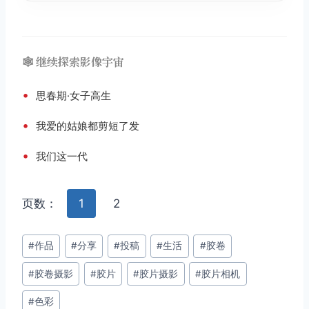
🕸️ 继续探索影像宇宙
•
思春期·女子高生
•
我爱的姑娘都剪短了发
•
我们这一代
页数：
1
2
文
#
作品
#
分享
#
投稿
#
生活
#
胶卷
章
#
胶卷摄影
#
胶片
#
胶片摄影
#
胶片相机
标
签：
#
色彩