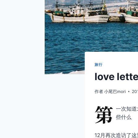
旅行
love lett
作者
小尾巴mori
20
第
一次知道
些什么
12月再次造访了