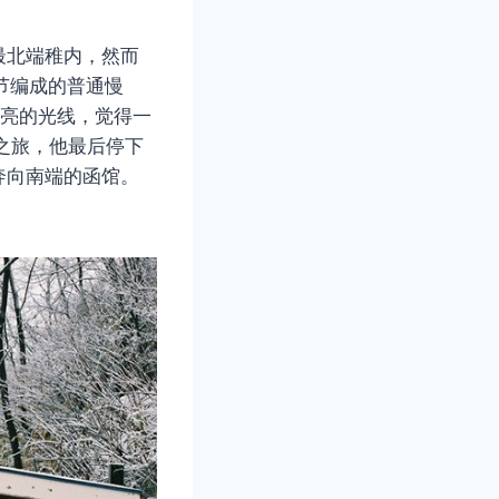
最北端稚内，然而
节编成的普通慢
明亮的光线，觉得一
找之旅，他最后停下
奔向南端的函馆。