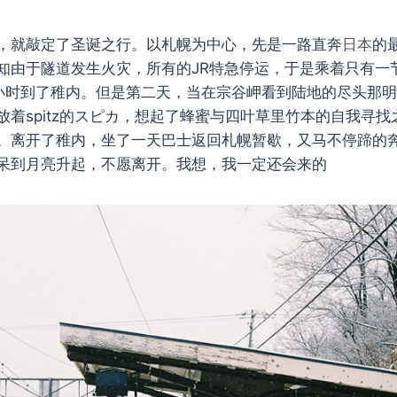
，就敲定了圣诞之行。以札幌为中心，先是一路直奔
日本
的
知由于隧道发生火灾，所有的JR特急停运，于是乘着只有一
小时到了稚内。但是第二天，当在宗谷岬看到陆地的尽头那
放着spitz的スピカ，想起了蜂蜜与四叶草里竹本的自我寻
。离开了稚内，坐了一天巴士返回札幌暂歇，又马不停蹄的
呆到月亮升起，不愿离开。我想，我一定还会来的