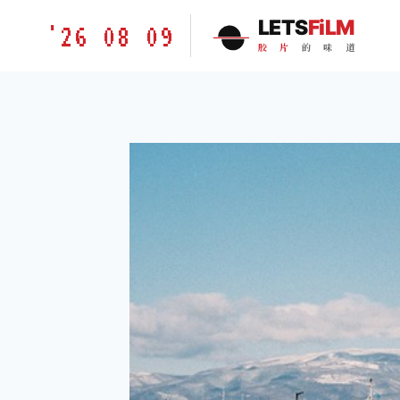
跳
胶
LETS
FiLM
'26 08 09
到
片
胶
片
的
味
道
内
的
容
味
道
LETSFILM