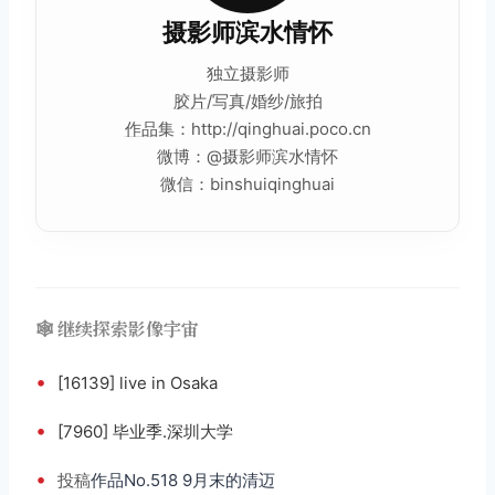
摄影师滨水情怀
独立摄影师
胶片
/写真/婚纱/旅拍
作品
集：http://qinghuai.poco.cn
微博：@摄影师滨水情怀
微信：binshuiqinghuai
🕸️ 继续探索影像宇宙
•
[16139] live in Osaka
•
[7960] 毕业季.深圳大学
•
投稿
作品No.518 9月末的清迈