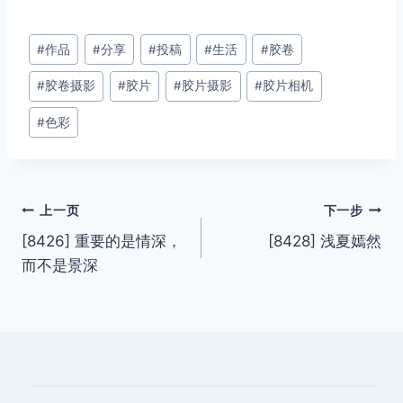
文
#
作品
#
分享
#
投稿
#
生活
#
胶卷
章
#
胶卷摄影
#
胶片
#
胶片摄影
#
胶片相机
标
签：
#
色彩
文
上一页
下一步
[8426] 重要的是情深，
[8428] 浅夏嫣然
章
而不是景深
导
航