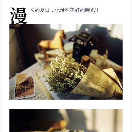
漫
长的夏日，记录在美好的時光里