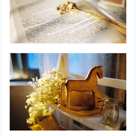
取消
搜索