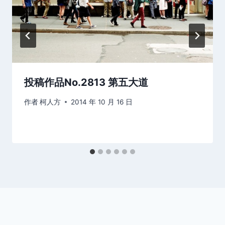
投稿作品No.2813 第五大道
作者
柯人方
2014 年 10 月 16 日