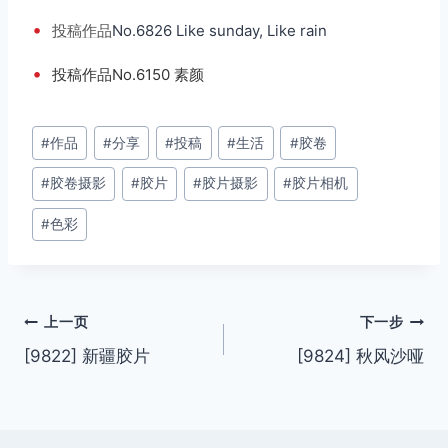
•
投稿
作品
No.6826 Like sunday, Like rain
•
投稿作品No.6150 素颜
文
#
作品
#
分享
#
投稿
#
生活
#
胶卷
章
#
胶卷摄影
#
胶片
#
胶片摄影
#
胶片相机
标
签：
#
色彩
文
上一页
下一步
[9822] 新疆胶片
[9824] 秋风沙哑
章
导