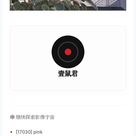
壹鼠君
🕸️ 继续探索影像宇宙
•
[17030] pink