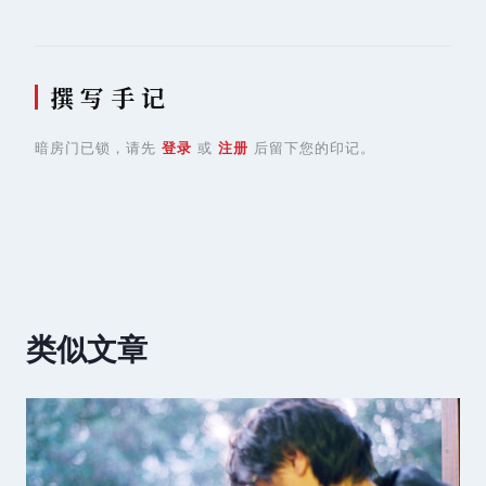
航
撰 写 手 记
暗房门已锁，请先
登录
或
注册
后留下您的印记。
类似文章