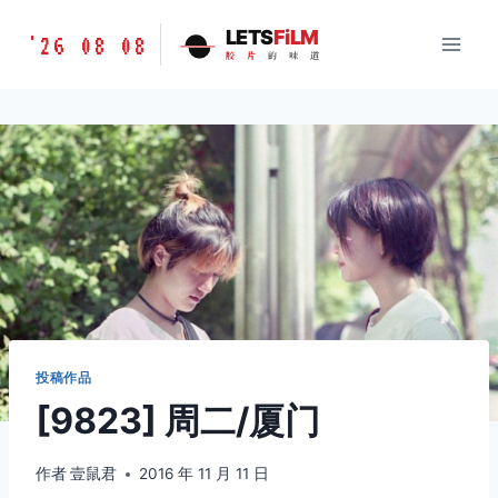
跳
胶
LETS
FiLM
'26 08 08
到
胶
片
的
味
道
片
内
的
容
味
道
LETSFILM
投稿作品
[9823] 周二/厦门
作者
壹鼠君
2016 年 11 月 11 日