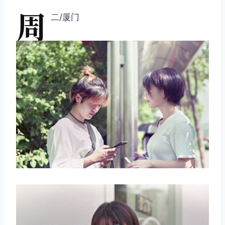
周
二/厦门