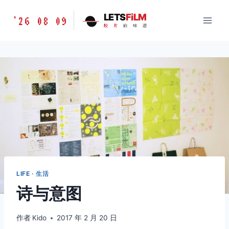
跳
胶
LETS
FiLM
'26 08 09
到
胶
片
的
味
道
片
内
的
容
味
道
LETSFILM
LIFE · 生活
诗与意图
作者
Kido
2017 年 2 月 20 日