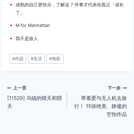
•
成熟的自己更快乐，了解这 7 件事才代表你真正「成长
了」
•
M for Manhattan
•
我不是旅人
文
#
作品
#
生活
#
色彩
章
标
签：
文
上一页
下一步
[11529] 乌镇的晴天和阴
带着爱与无人机去旅
章
天
行！ 15张绝美、静谧的
导
空拍作品
航