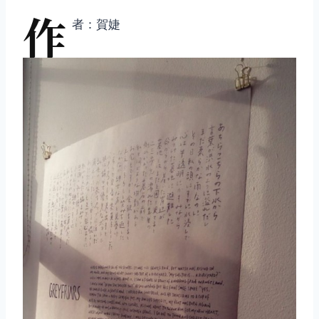
作
者：賀婕