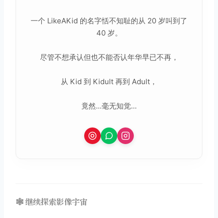
一个 LikeAKid 的名字恬不知耻的从 20 岁叫到了
40 岁。
尽管不想承认但也不能否认年华早已不再，
从 Kid 到 Kidult 再到 Adult，
竟然...毫无知觉...
🕸️ 继续探索影像宇宙