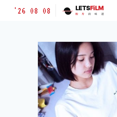
跳
胶
LETS
FiLM
'26 08 08
到
片
胶
片
的
味
道
内
的
容
味
道
LETSFILM