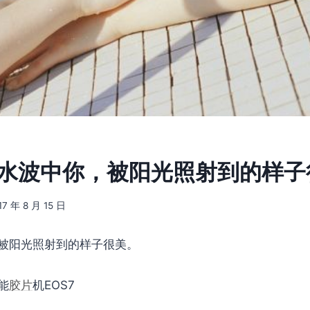
4] 水波中你，被阳光照射到的样
17 年 8 月 15 日
被阳光照射到的样子很美。
能
胶片
机EOS7