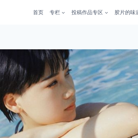
首页
专栏
投稿作品专区
胶片的味