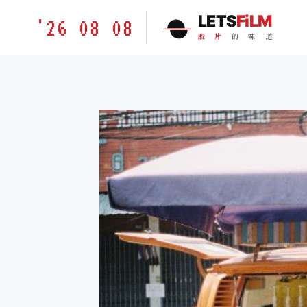
跳
胶
LETS
FiLM
'26 08 08
到
片
胶
片
的
味
道
内
的
容
味
道
LETSFILM