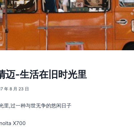
1] 清迈-生活在旧时光里
17 年 8 月 23 日
光里,过一种与世无争的悠闲日子
olta X700