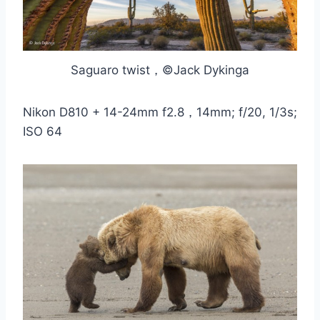
Saguaro twist，©Jack Dykinga
Nikon D810 + 14-24mm f2.8，14mm; f/20, 1/3s;
ISO 64