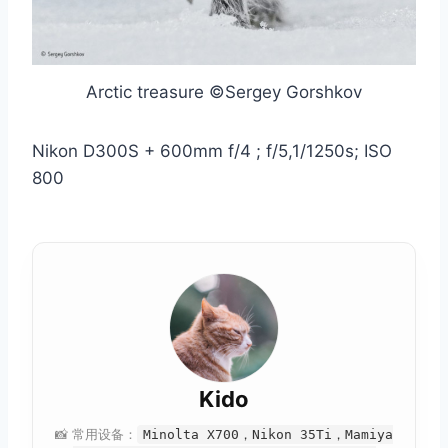
Arctic treasure ©Sergey Gorshkov
Nikon D300S + 600mm f/4 ; f/5,1/1250s; ISO
800
Kido
📸 常用设备：
Minolta X700，Nikon 35Ti，Mamiya