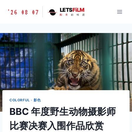
跳
胶
LETS
FiLM
'26 08 07
到
胶
片
的
味
道
片
内
的
容
味
道
LETSFILM
COLORFUL · 影色
BBC 年度野生动物摄影师
比赛决赛入围作品欣赏