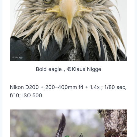
Bold eagle，©Klaus Nigge
Nikon D200 + 200–400mm f4 + 1.4x ; 1/80 sec,
f/10; ISO 500.