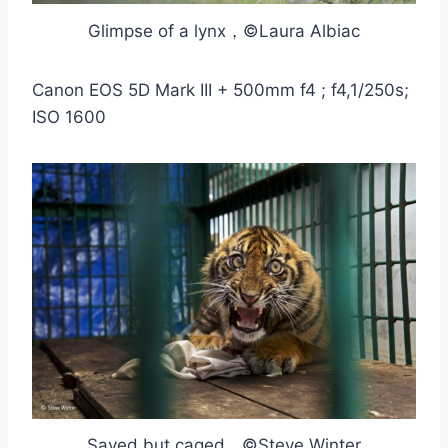
Glimpse of a lynx，©Laura Albiac
Canon EOS 5D Mark III + 500mm f4 ; f4,1/250s;
ISO 1600
Saved but caged，©Steve Winter