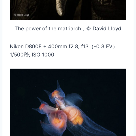
The power of the matriarch，© David Lloyd
Nikon D800E + 400mm f2.8, f13（-0.3 EV）
1/500秒; ISO 1000