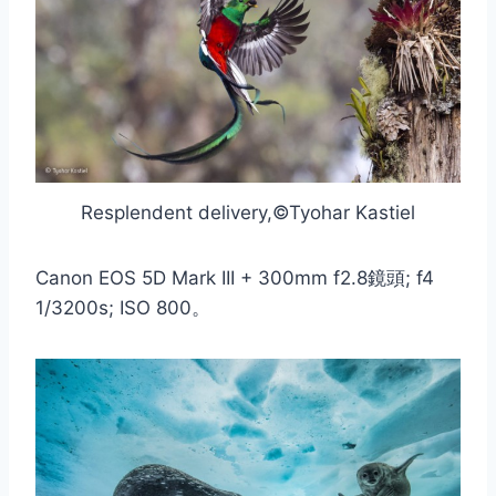
Resplendent delivery,©Tyohar Kastiel
Canon EOS 5D Mark III + 300mm f2.8鏡頭; f4
1/3200s; ISO 800。