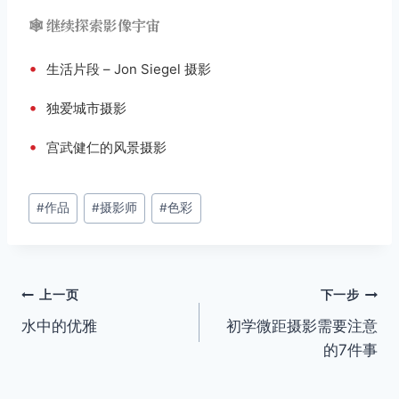
🕸️ 继续探索影像宇宙
•
生活片段 – Jon Siegel 摄影
•
独爱城市摄影
•
宫武健仁的风景摄影
文
#
作品
#
摄影师
#
色彩
章
标
签：
文
上一页
下一步
水中的优雅
初学微距摄影需要注意
章
的7件事
导