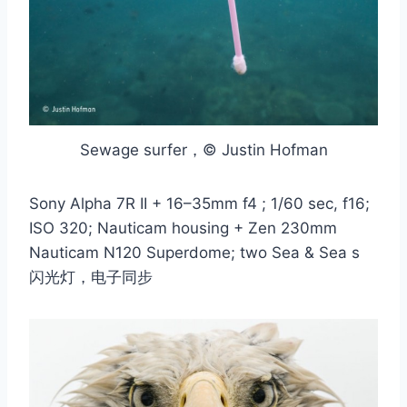
Sewage surfer，© Justin Hofman
Sony Alpha 7R II + 16–35mm f4 ; 1/60 sec, f16;
ISO 320; Nauticam housing + Zen 230mm
Nauticam N120 Superdome; two Sea & Sea s
闪光灯，电子同步