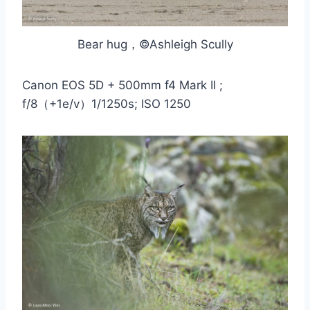
Bear hug，©Ashleigh Scully
Canon EOS 5D + 500mm f4 Mark II ;
f/8（+1e/v）1/1250s; ISO 1250