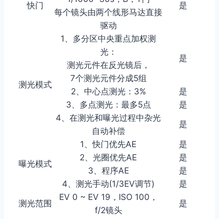
快门
是
每个镜头由两个线形马达直接
驱动
1、多分区中央重点加权测
光：
是
测光元件在反光镜后，
7个测光元件分成5组
测光模式
2、中心点测光：3%
是
3、多点测光：最多5点
是
4、在测光和曝光过程中杂光
是
自动补偿
1、快门优先AE
是
2、光圈优先AE
是
曝光模式
3、程序AE
是
4、测光手动(1/3EV调节)
是
EV 0 ~ EV 19，ISO 100，
测光范围
是
f/2镜头