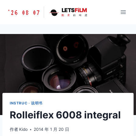
跳
胶
LETS
FiLM
'26 08 07
到
胶
片
的
味
道
片
内
的
容
味
道
LETSFILM
INSTRUC · 说明书
Rolleiflex 6008 integral
作者
Kido
2014 年 1 月 20 日