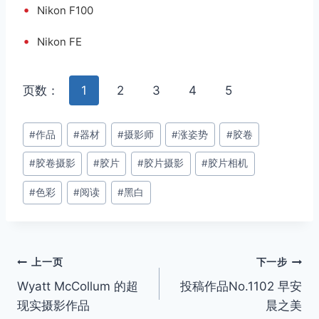
•
Nikon F100
•
Nikon FE
页数：
1
2
3
4
5
文
#
作品
#
器材
#
摄影师
#
涨姿势
#
胶卷
章
#
胶卷摄影
#
胶片
#
胶片摄影
#
胶片相机
标
签：
#
色彩
#
阅读
#
黑白
文
上一页
下一步
Wyatt McCollum 的超
投稿作品No.1102 早安
章
现实摄影作品
晨之美