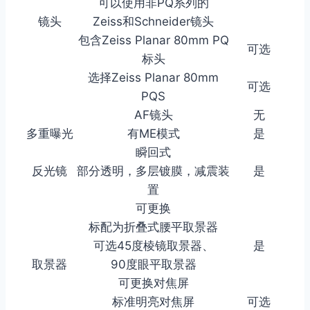
可以使用非PQ系列的
镜头
Zeiss和Schneider镜头
包含Zeiss Planar 80mm PQ
可选
标头
选择Zeiss Planar 80mm
可选
PQS
AF镜头
无
多重曝光
有ME模式
是
瞬回式
反光镜
部分透明，多层镀膜，减震装
是
置
可更换
标配为折叠式腰平取景器
可选45度棱镜取景器、
是
取景器
90度眼平取景器
可更换对焦屏
标准明亮对焦屏
可选