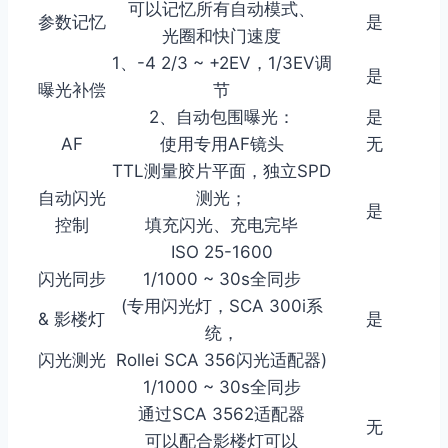
可以记忆所有自动模式、
参数记忆
是
光圈和快门速度
1、-4 2/3 ~ +2EV，1/3EV调
是
曝光补偿
节
2、自动包围曝光：
是
AF
使用专用AF镜头
无
TTL测量胶片平面，独立SPD
自动闪光
测光；
是
控制
填充闪光、充电完毕
ISO 25-1600
闪光同步
1/1000 ~ 30s全同步
(专用闪光灯，SCA 300i系
& 影楼灯
是
统，
闪光测光
Rollei SCA 356闪光适配器)
1/1000 ~ 30s全同步
通过SCA 3562适配器
无
可以配合影楼灯可以