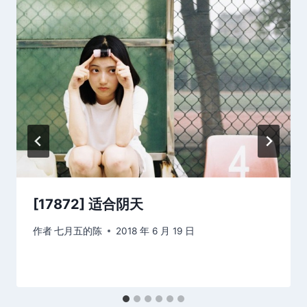
[17872] 适合阴天
作者
七月五的陈
2018 年 6 月 19 日