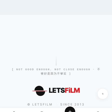
[ NOT GOOD ENOUGH, NOT CLOSE ENOUGH · 不
够好是因为不够近 ]
LETS
FiLM
© LETSFILM
SINCE 2013
|