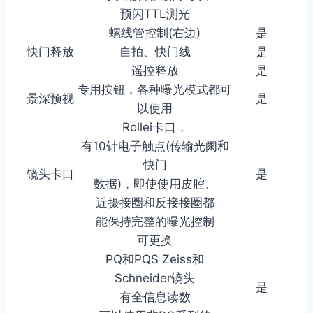
预闪TTL测光
螺线管控制(右边)
是
快门释放
自拍、快门线
是
遥控释放
是
专用按钮，各种曝光模式都可
景深预视
是
以使用
Rollei卡口，
有10针电子触点(传输光阑和
快门
镜头卡口
是
数据)，即使使用皮腔、
近摄接圈和反接接圈都
能保持完整的曝光控制
可更换
PQ和PQS Zeiss和
Schneider镜头
是
有全信息读数