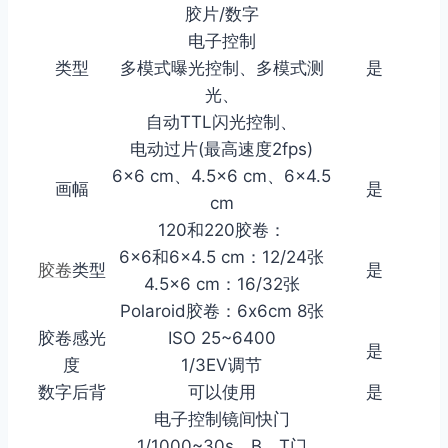
胶片/数字
电子控制
类型
多模式曝光控制、多模式测
是
光、
自动TTL闪光控制、
电动过片(最高速度2fps)
6×6 cm、4.5×6 cm、6×4.5
画幅
是
cm
120和220胶卷：
6×6和6×4.5 cm：12/24张
胶卷
类型
是
4.5×6 cm：16/32张
Polaroid胶卷：6x6cm 8张
胶卷感光
ISO 25~6400
是
度
1/3EV调节
数字后背
可以使用
是
电子控制镜间快门
1/1000~30s，B，T门