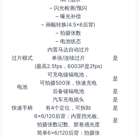
– 闪光检测/预闪
– 曝光补偿
– 画幅转换(4.5×6后背)
– 拍摄张数
– 电池状态
内置马达自动过片
过片模式
单张/连续过片
是
(最高2.5fps，6003P是2fps)
可充电镍镉电池，
是
可拍摄500张，快速充电
电池
后备镍镉电池
是
汽车充电插头
是
快速手柄
有4个定位，可拆卸
是
6×6/120后背：内置挡光板、
是
拍摄张数记数、胶卷感光度
简单6×6/120后背：拍摄张