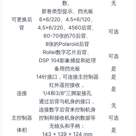
数、
无
胶卷类型提示、挡光板
可更换后
6×6/220、4.5×6/120、
背
4.5×6/220、4560后背、
可选
60-70张的70后背、
8张的Polaroid后背
Rollei数字芯片后背、
可选
DSP 104影象捕捉和处理
备用挡光板
是
14针接口，可连接主控制器
是
红外遥控接收，
是
连接
1/4和3/8″三脚架接孔
通过后背与机身的接口，
无
连接数字后背来控制机身
主控制器
控制和接收机身的数据等
可选
无镜头和手柄：
体积
是
143 x 139 x 124 mm