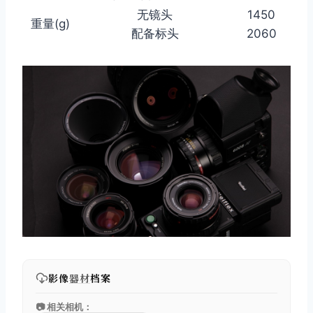
无镜头
1450
重量(g)
配备标头
2060
影像
器材
档案
📷 相关相机：