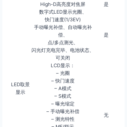
High-D高亮度对焦屏
是
数字式LED显示光圈、
快门速度(1/3EV)
手动曝光补偿、自动曝光补
偿、
是
点/多点测光、
闪光灯充电完毕、电池状态、
可关闭
LCD显示：
– 光圈
– 快门速度
LED取景
– A模式
取消
搜索
显示
– S模式
– 曝光缩定
– 手动曝光补偿
无
– 测光特性
– MF/指示