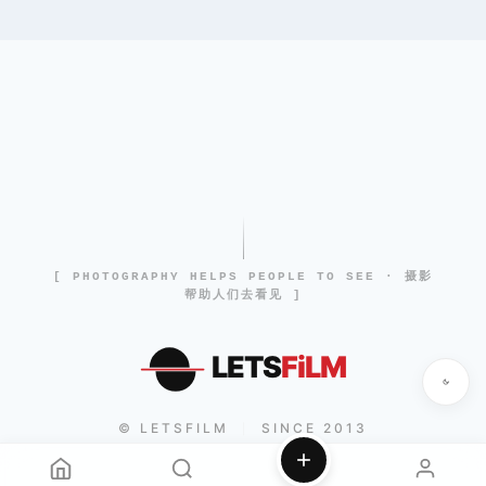
[ PHOTOGRAPHY HELPS PEOPLE TO SEE · 摄影
帮助人们去看见 ]
LETS
FiLM
© LETSFILM
SINCE 2013
|