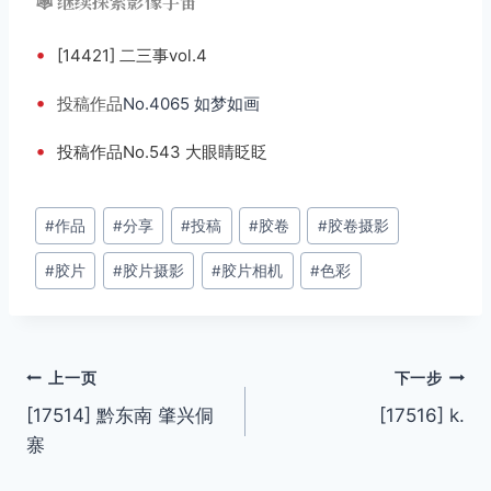
🕸️ 继续探索影像宇宙
•
[14421] 二三事vol.4
•
投稿
作品
No.4065 如梦如画
•
投稿作品No.543 大眼睛眨眨
文
#
作品
#
分享
#
投稿
#
胶卷
#
胶卷摄影
章
#
胶片
#
胶片摄影
#
胶片相机
#
色彩
标
签：
文
上一页
下一步
[17514] 黔东南 肇兴侗
[17516] k.
章
寨
导