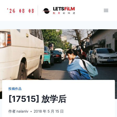
跳
胶
LETS
FiLM
'26 08 08
到
胶
片
的
味
道
片
内
的
容
味
道
LETSFILM
投稿作品
[17515] 放学后
作者
nalanlv
2018 年 5 月 15 日