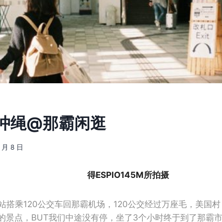
2] 冲绳@那霸闲逛
7 月 8 日
得ESPIO145M所拍摄
站搭乘120公交车回那霸机场，120公交经过万座毛，美国
的景点，BUT我们中途没有停，坐了3个小时终于到了那霸