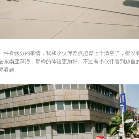
一件看缘分的事情，我和小伙伴差点把胃吐个清空了，都没
去东南亚深潜，那样的体验更加好。不过有小伙伴看到鲸鱼
易看到。