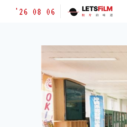
跳
胶
LETS
FiLM
'26 08 06
到
片
胶
片
的
味
道
内
的
容
味
道
LETSFILM