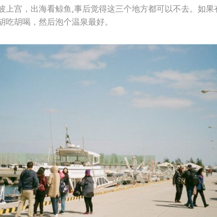
波上宫，出海看鲸鱼,事后觉得这三个地方都可以不去。如果
胡吃胡喝，然后泡个温泉最好。