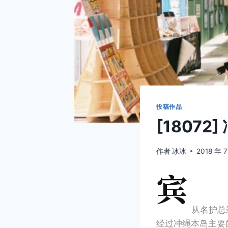
投稿作品
[1807
作者
冰冰
2018 年 
宾
从名护总
经过冲绳本岛主要