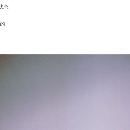
状态
静的
0