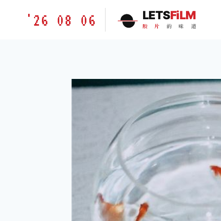
跳
胶
LETS
FiLM
'26 08 06
到
片
胶
片
的
味
道
内
的
容
味
道
LETSFILM