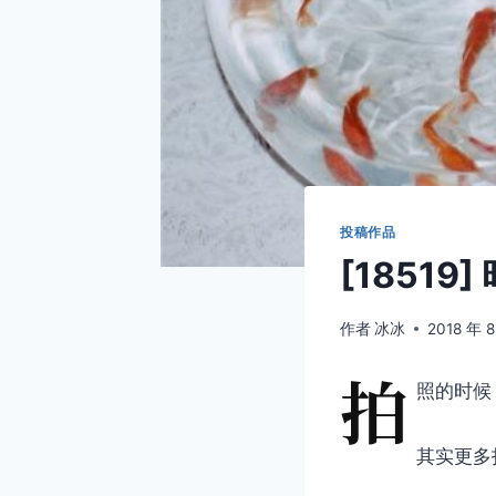
投稿作品
[18519
作者
冰冰
2018 年 8
拍
照的时候
其实更多