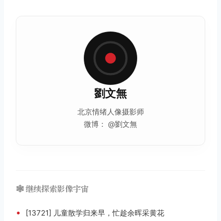
劉文無
北京情绪人像摄影师
微博： @劉文無
🕸️ 继续探索影像宇宙
•
[13721] 儿童散学归来早，忙趁余晖采黄花