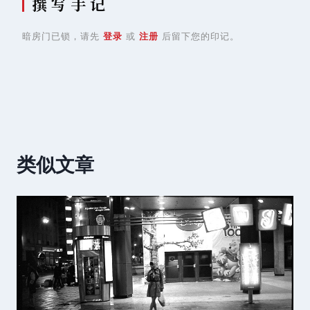
撰 写 手 记
暗房门已锁，请先
登录
或
注册
后留下您的印记。
类似文章