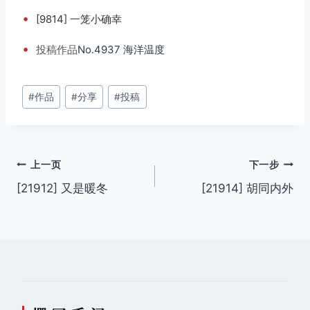
•
[9814] 一笼小确幸
•
投稿
作品
No.4937 海洋温度
文
#
作品
#
分享
#
投稿
章
标
签：
文
上一页
下一步
[21912] 又是暖冬
[21914] 胡同内外
章
导
航