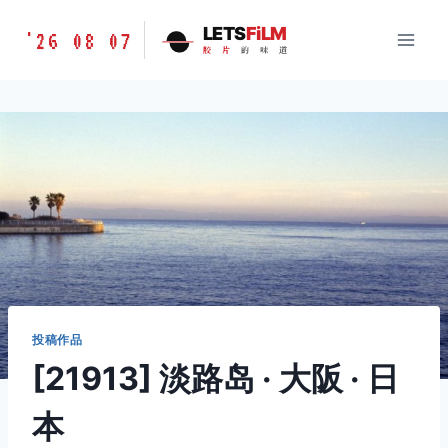
跳
胶
LETS
FiLM
'26 08 07
到
胶
片
的
味
道
片
内
的
容
味
道
LETSFILM
投稿作品
[21913] 淡路岛 · 大阪 · 日
本