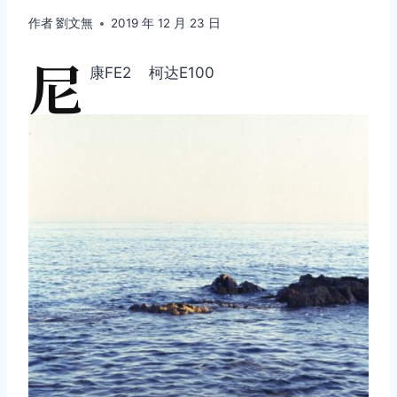
作者
劉文無
2019 年 12 月 23 日
尼
康FE2 柯达E100