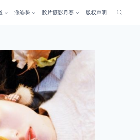
道
涨姿势
胶片摄影月赛
版权声明