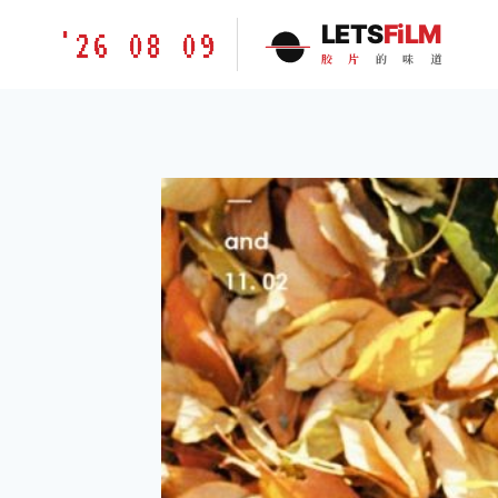
跳
胶
LETS
FiLM
'26 08 09
到
片
胶
片
的
味
道
内
的
容
味
道
LETSFILM