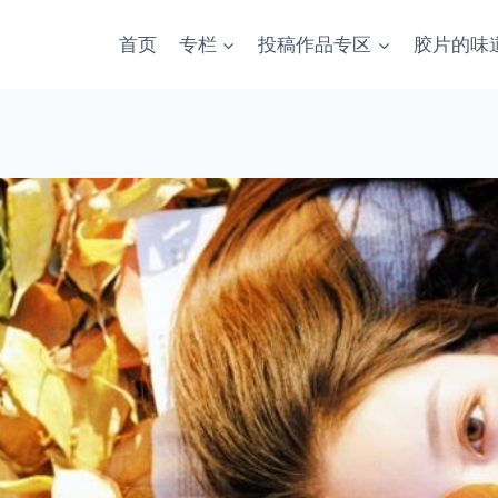
首页
专栏
投稿作品专区
胶片的味