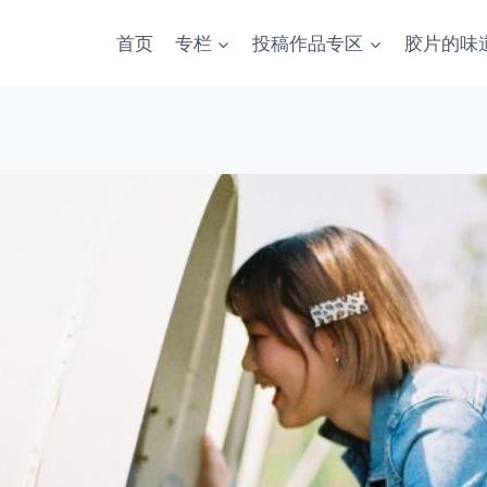
首页
专栏
投稿作品专区
胶片的味