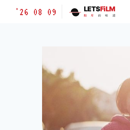
跳
胶
LETS
FiLM
'26 08 09
到
片
胶
片
的
味
道
内
的
容
味
道
LETSFILM