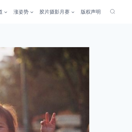
道
涨姿势
胶片摄影月赛
版权声明