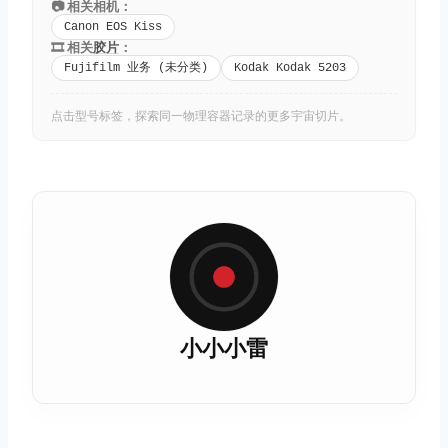
📷 相关相机：
Canon EOS Kiss
🎞️ 相关
胶片
：
Fujifilm 业务 (未分类)
Kodak Kodak 5203
点击型号标签，探索同一物理容器记录的更多宇宙切片。
小小小雷