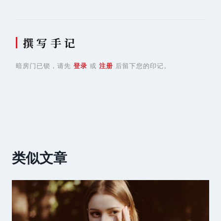
撰 写 手 记
暗房门已锁，请先
登录
或
注册
后留下您的印记。
类似文章