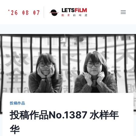
跳
胶
LETS
FiLM
'26 08 07
到
胶
片
的
味
道
片
内
的
容
味
道
LETSFILM
投稿作品
投稿作品No.1387 水样年
华