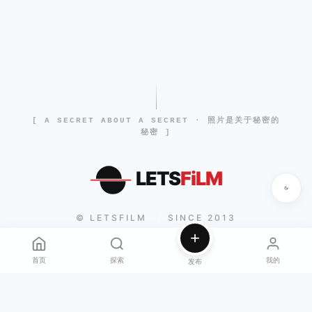
[ A SECRET ABOUT A SECRET · 照片是关于秘密的
秘密 ]
LETS
FiLM
© LETSFILM
SINCE 2013
|
首页
探索
我的
发布