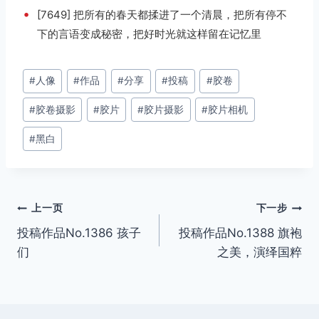
•
[7649] 把所有的春天都揉进了一个清晨，把所有停不
下的言语变成秘密，把好时光就这样留在记忆里
文
#
人像
#
作品
#
分享
#
投稿
#
胶卷
章
#
胶卷摄影
#
胶片
#
胶片摄影
#
胶片相机
标
签：
#
黑白
文
上一页
下一步
投稿作品No.1386 孩子
投稿作品No.1388 旗袍
章
们
之美，演绎国粹
导
航