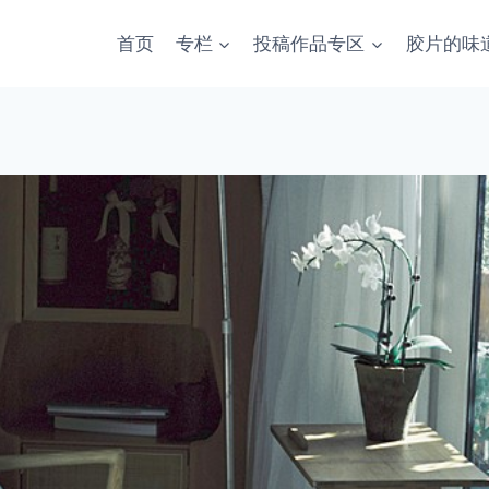
首页
专栏
投稿作品专区
胶片的味