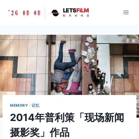
跳
胶
LETS
FiLM
'26 08 08
到
胶
片
的
味
道
片
内
的
容
味
道
LETSFILM
MEMORY · 记忆
2014年普利策「现场新闻
摄影奖」作品