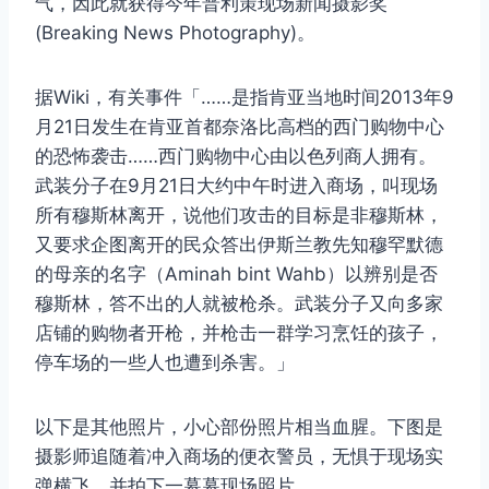
气，因此就获得今年普利策现场新闻摄影奖
(Breaking News Photography)。
据Wiki，有关事件「……是指肯亚当地时间2013年9
月21日发生在肯亚首都奈洛比高档的西门购物中心
的恐怖袭击……西门购物中心由以色列商人拥有。
武装分子在9月21日大约中午时进入商场，叫现场
所有穆斯林离开，说他们攻击的目标是非穆斯林，
又要求企图离开的民众答出伊斯兰教先知穆罕默德
的母亲的名字（Aminah bint Wahb）以辨别是否
穆斯林，答不出的人就被枪杀。武装分子又向多家
店铺的购物者开枪，并枪击一群学习烹饪的孩子，
停车场的一些人也遭到杀害。」
以下是其他照片，小心部份照片相当血腥。下图是
摄影师追随着冲入商场的便衣警员，无惧于现场实
弹横飞，并拍下一幕幕现场照片。