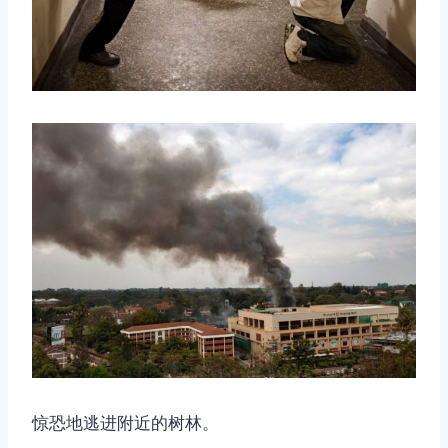
惊恐地逃进附近的树林。