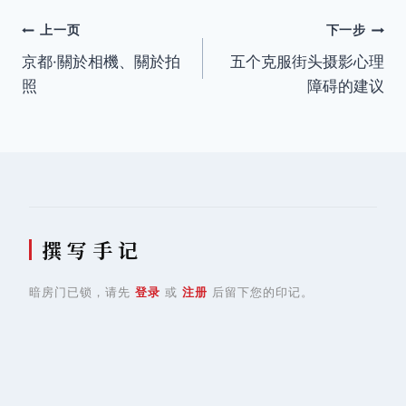
签：
文
上一页
下一步
京都·關於相機、關於拍
五个克服街头摄影心理
章
照
障碍的建议
导
航
撰 写 手 记
暗房门已锁，请先
登录
或
注册
后留下您的印记。