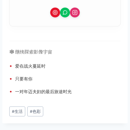
🕸️ 继续探索影像宇宙
•
爱在战火蔓延时
•
只要有你
•
一对年迈夫妇的最后旅途时光
文
#
生活
#
色彩
章
标