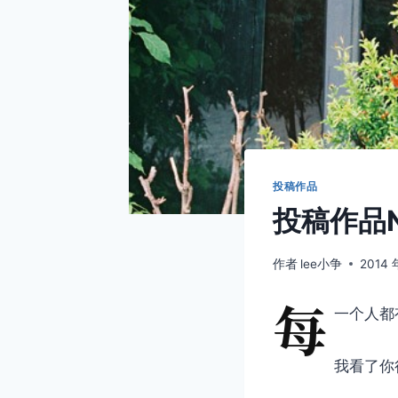
投稿作品
投稿作品N
作者
lee小争
2014 
每
一个人都
我看了你