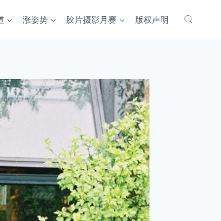
道
涨姿势
胶片摄影月赛
版权声明