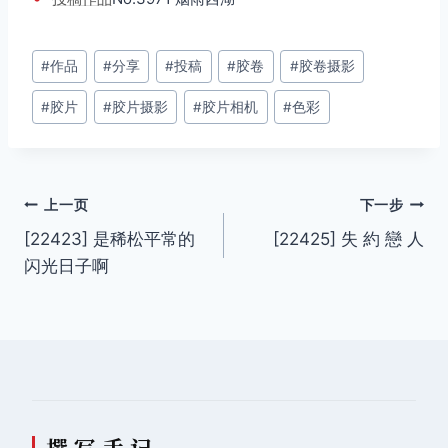
文
#
作品
#
分享
#
投稿
#
胶卷
#
胶卷摄影
章
#
胶片
#
胶片摄影
#
胶片相机
#
色彩
标
签：
文
上一页
下一步
[22423] 是稀松平常的
[22425] 失 約 戀 人
章
闪光日子啊
导
航
撰 写 手 记