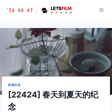
跳
胶
LETS
FiLM
'26 08 07
到
胶
片
的
味
道
片
内
的
容
味
道
LETSFILM
投稿作品
[22424] 春天到夏天的纪
念