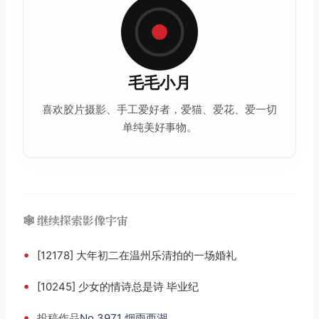
毛毛小月
喜欢
胶片摄影
、手工爱好者，爱猫、爱花、爱一切
单纯美好事物。
🕸️ 继续探索影像宇宙
•
[12178] 大年初二在温州乐清拍的一场婚礼
•
[10245] 少女的情诗总是诗 毕业纪
•
投稿
作品
No.3971 烟雨西湖