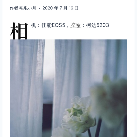
作者
毛毛小月
2020 年 7 月 16 日
相
机：佳能EOS5，
胶卷
：柯达5203